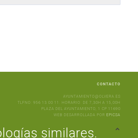
CONTACTO
AYUNTAMIENTO@OLVERA.ES
TLFNO: 956 13 00 11. HORARIO: DE 7,30H A 15,00H
PLAZA DEL AYUNTAMIENTO, 1 CP 11690
WEB DESARROLLADA POR
EPICSA
logías similares.