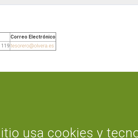
Correo Electrónico
 119
tesorero@olvera.es
sitio usa cookies y tecno