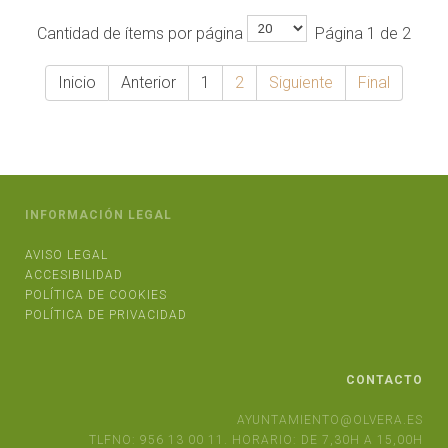
Cantidad de ítems por página
Página 1 de 2
Inicio
Anterior
1
2
Siguiente
Final
INFORMACIÓN LEGAL
AVISO LEGAL
ACCESIBILIDAD
POLÍTICA DE COOKIES
POLÍTICA DE PRIVACIDAD
CONTACTO
AYUNTAMIENTO@OLVERA.ES
TLFNO: 956 13 00 11. HORARIO: DE 7,30H A 15,00H