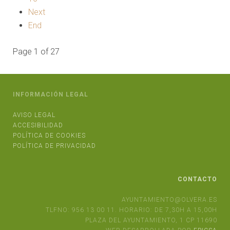
Next
End
Page 1 of 27
INFORMACIÓN LEGAL
AVISO LEGAL
ACCESIBILIDAD
POLÍTICA DE COOKIES
POLÍTICA DE PRIVACIDAD
CONTACTO
AYUNTAMIENTO@OLVERA.ES
TLFNO: 956 13 00 11. HORARIO: DE 7,30H A 15,00H
PLAZA DEL AYUNTAMIENTO, 1 CP 11690