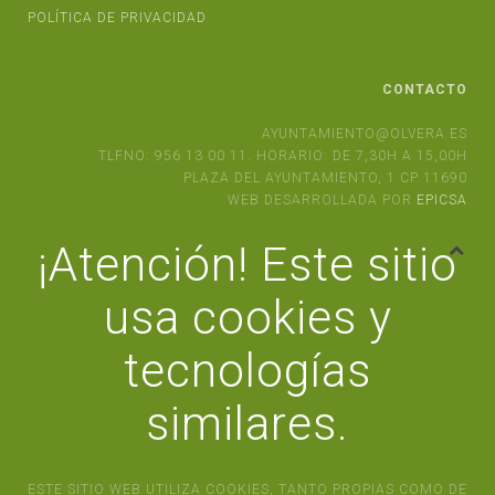
POLÍTICA DE PRIVACIDAD
CONTACTO
AYUNTAMIENTO@OLVERA.ES
TLFNO: 956 13 00 11. HORARIO: DE 7,30H A 15,00H
PLAZA DEL AYUNTAMIENTO, 1 CP 11690
WEB DESARROLLADA POR
EPICSA
¡Atención! Este sitio
usa cookies y
tecnologías
similares.
ESTE SITIO WEB UTILIZA COOKIES, TANTO PROPIAS COMO DE