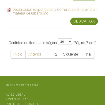
Declaración responsable y comunicación previa en
materia de urbanismo
DESCARGA
Cantidad de ítems por página
Página 2 de 2
Inicio
Anterior
1
2
Siguiente
Final
INFORMACIÓN LEGAL
AVISO LEGAL
ACCESIBILIDAD
POLÍTICA DE COOKIES