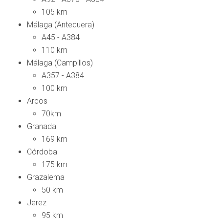
105 km
Málaga (Antequera)
A45 - A384
110 km
Málaga (Campillos)
A357 - A384
100 km
Arcos
70km
Granada
169 km
Córdoba
175 km
Grazalema
50 km
Jerez
95 km