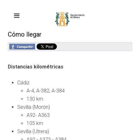
Cómo llegar
Distancias kilométricas
Cádiz
A-4, A-382, A-384
130 km
Sevilla (Morón)
A92- A363
105 km
Sevilla (Utrera)
A92 - A375 - A384