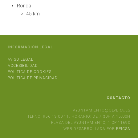
Ronda
45 km
INFORMACIÓN LEGAL
AVISO LEGAL
ACCESIBILIDAD
POLÍTICA DE COOKIES
POLÍTICA DE PRIVACIDAD
CONTACTO
AYUNTAMIENTO@OLVERA.ES
TLFNO: 956 13 00 11. HORARIO: DE 7,30H A 15,00H
PLAZA DEL AYUNTAMIENTO, 1 CP 11690
WEB DESARROLLADA POR
EPICSA