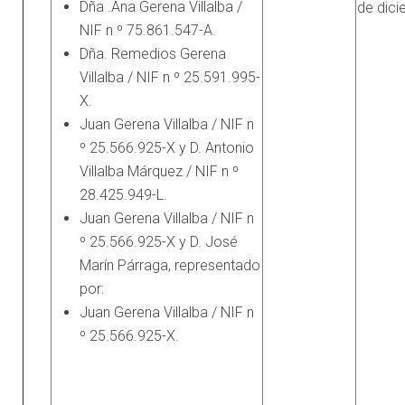
Dña .Ana Gerena Villalba /
de dici
NIF n º 75.861.547-A.
Dña. Remedios Gerena
Villalba / NIF n º 25.591.995-
X.
Juan Gerena Villalba / NIF n
º 25.566.925-X y D. Antonio
Villalba Márquez / NIF n º
28.425.949-L.
Juan Gerena Villalba / NIF n
º 25.566.925-X y D. José
Marín Párraga, representado
por:
Juan Gerena Villalba / NIF n
º 25.566.925-X.