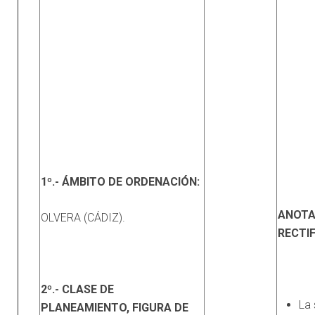
1º.- ÁMBITO DE ORDENACIÓN:
ANOTA
OLVERA (CÁDIZ).
RECTI
2º.- CLASE DE
La
PLANEAMIENTO, FIGURA DE