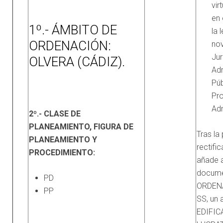
vir
en 
1º.- ÁMBITO DE
la 
ORDENACIÓN:
no
Jur
OLVERA (CÁDIZ).
Adm
Púb
Pr
Adm
2º.- CLASE DE
PLANEAMIENTO, FIGURA DE
Tras la
PLANEAMIENTO Y
rectifi
PROCEDIMIENTO:
añade a
docume
PD
ORDENA
PP
SS, un 
EDIFIC