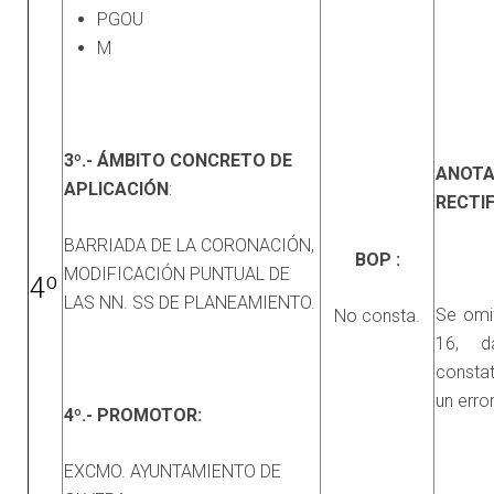
PGOU
M
3º.- ÁMBITO CONCRETO DE
ANOTA
APLICACIÓN
:
RECTI
BARRIADA DE LA CORONACIÓN,
BOP :
MODIFICACIÓN PUNTUAL DE
4º
LAS NN. SS DE PLANEAMIENTO.
Se omit
No consta.
16, 
constat
un error
4º.- PROMOTOR:
EXCMO. AYUNTAMIENTO DE