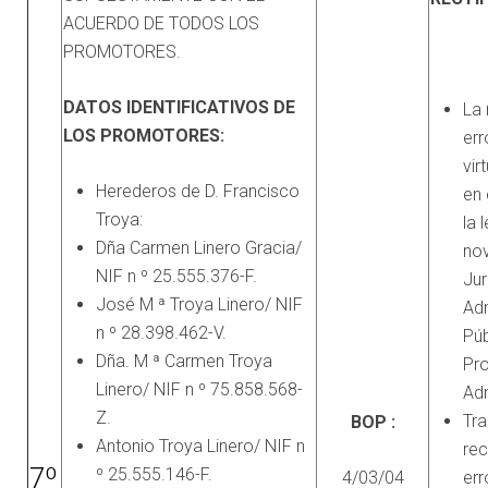
ACUERDO DE TODOS LOS
PROMOTORES.
DATOS IDENTIFICATIVOS DE
La 
LOS PROMOTORES:
err
vir
Herederos de D. Francisco
en 
Troya:
la 
Dña Carmen Linero Gracia/
no
NIF n º 25.555.376-F.
Jur
José M ª Troya Linero/ NIF
Adm
n º 28.398.462-V.
Púb
Dña. M ª Carmen Troya
Pr
Linero/ NIF n º 75.858.568-
Adm
Z.
Tra
BOP :
Antonio Troya Linero/ NIF n
rec
7º
º 25.555.146-F.
4/03/04
err