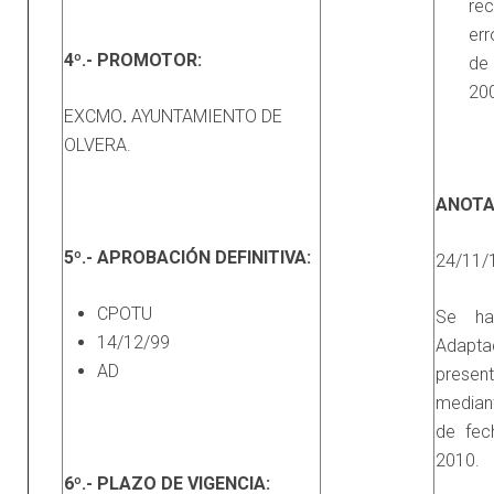
rec
err
4º.- PROMOTOR:
de 
20
EXCMO
.
AYUNTAMIENTO DE
OLVERA.
ANOTA
5º.- APROBACIÓN DEFINITIVA:
24/11/
CPOTU
Se ha
14/12/99
Adapt
AD
prese
median
de fe
2010.
6º.- PLAZO DE VIGENCIA: