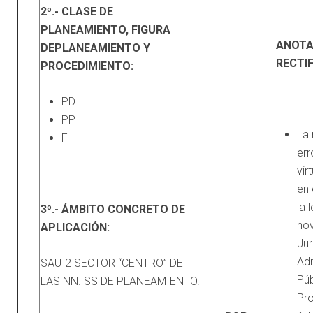
2º.- CLASE DE
PLANEAMIENTO, FIGURA
ANOTA
DE
PLANEAMIENTO Y
RECTI
PROCEDIMIENTO:
PD
PP
La 
F
err
vir
en 
la 
3º.- ÁMBITO CONCRETO DE
no
APLICACIÓN:
Jur
Adm
SAU-2 SECTOR “CENTRO” DE
Púb
LAS NN. SS DE PLANEAMIENTO.
Pr