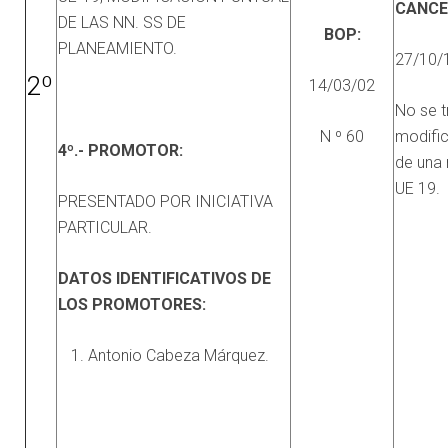
CANCE
DE LAS NN. SS DE
BOP:
PLANEAMIENTO.
27/10/
2º
14/03/02
No se t
N º 60
modific
4º.- PROMOTOR:
de una 
UE 19.
PRESENTADO POR INICIATIVA
PARTICULAR.
DATOS IDENTIFICATIVOS DE
LOS PROMOTORES:
Antonio Cabeza Márquez.