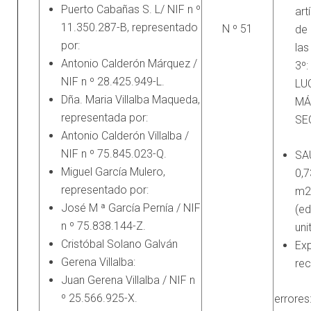
Puerto Cabañas S. L/ NIF n º
art
11.350.287-B, representado
N º 51
de
por:
las
Antonio Calderón Márquez /
3º
NIF n º 28.425.949-L.
LU
Dña. Maria Villalba Maqueda,
MÁ
representada por:
SE
Antonio Calderón Villalba /
NIF n º 75.845.023-Q.
SAU
Miguel García Mulero,
0,7
representado por:
m2 
José M ª García Pernía / NIF
(ed
n º 75.838.144-Z.
uni
Cristóbal Solano Galván
Ex
Gerena Villalba:
rec
Juan Gerena Villalba / NIF n
º 25.566.925-X.
errores