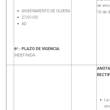
de erro
AYUNTAMIENTO DE OLVERA
16 de d
27/01/03
AD
6º.- PLAZO DE VIGENCIA:
INDEFINIDA.
ANOTA
RECTI
La 
err