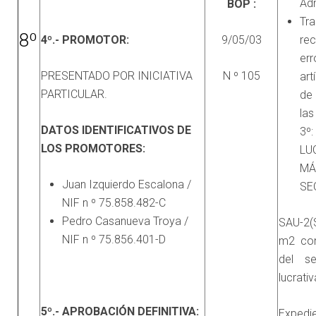
Adm
BOP :
Tra
8º
4º.- PROMOTOR:
9/05/03
rec
err
PRESENTADO POR INICIATIVA
N º 105
art
PARTICULAR.
de
las
DATOS IDENTIFICATIVOS DE
3º
LOS PROMOTORES:
LU
MÁ
Juan Izquierdo Escalona /
SE
NIF n º 75.858.482-C
Pedro Casanueva Troya /
SAU-2(S
NIF n º 75.856.401-D
m2 con
del sec
lucrati
5º.- APROBACIÓN DEFINITIVA:
Expedie