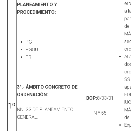
err
PLANEAMIENTO Y
a l
PROCEDIMIENTO:
par
de
MÁ
sec
PG
or
PGOU
Al 
TR
do
ord
SS 
3º.- ÁMBITO CONCRETO DE
apa
ORDENACIÓN:
ED
BOP:
8/03/01
lU
1º
NN. SS DE PLANEAMIENTO
MÁ
N º 55
GENERAL.
de 
Ex